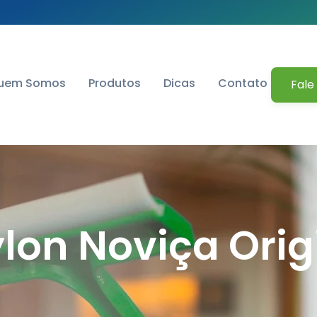
uem Somos
Produtos
Dicas
Contato
Fale
lon Noviça Orig