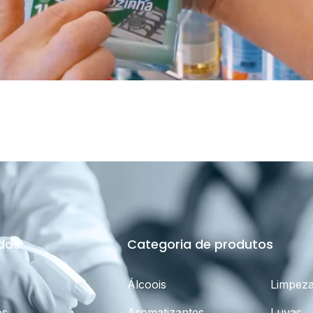
idos
Categoria de produtos
Álcoois
Limpez
os
Aromatizantes
Luvas