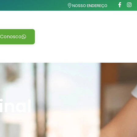
NOSSO ENDEREÇO
 Conosco
inal