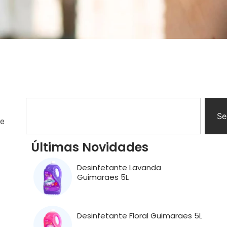
Se
 e
Últimas Novidades
Desinfetante Lavanda
Guimaraes 5L
Desinfetante Floral Guimaraes 5L