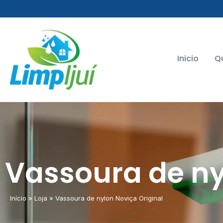
Inicio
Q
Vassoura de ny
Início
»
Loja
»
Vassoura de nylon Noviça Original