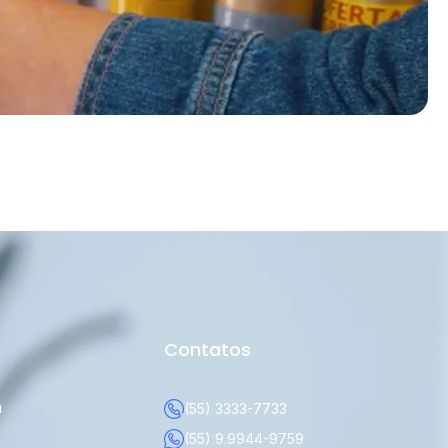
Contatos
a
(55) 3333-7733
(55) 9.9944-9759