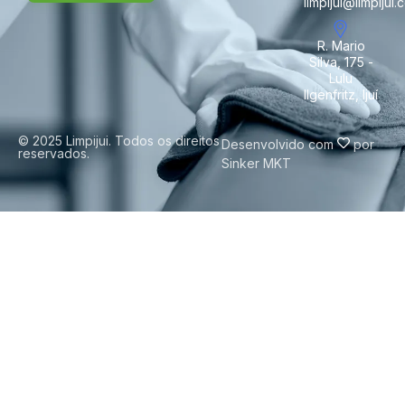
limpijui@limpijui.
R. Mario
Silva, 175 -
Lulu
Ilgenfritz, Ijuí
© 2025 Limpijui. Todos os direitos
Desenvolvido com
por
reservados.
Sinker MKT