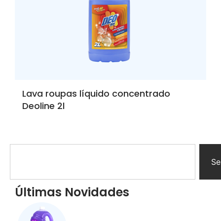
Lava roupas líquido concentrado
Deoline 2l
Se
Últimas Novidades