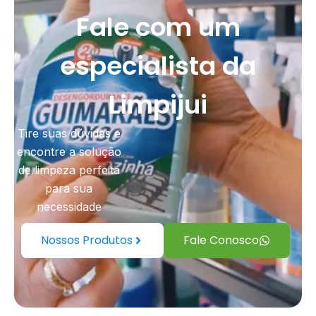
Fale com um
especialista da
Limpijui
Tire suas dúvidas e
encontre a solução
de limpeza perfeita
para sua
necessidade
Nossos Produtos
Fale Conosco