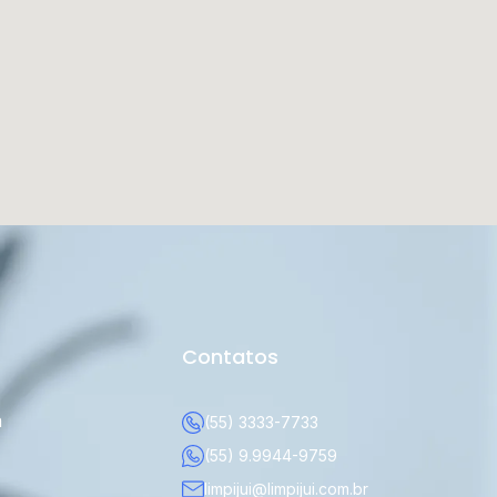
Contatos
a
(55) 3333-7733
(55) 9.9944-9759
limpijui@limpijui.com.br