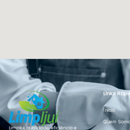
Links Ráp
Inicio
Quem Som
Limpijui, qualidade, eficiência e