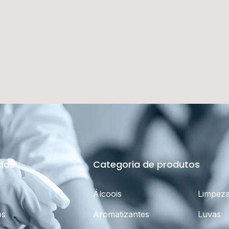
idos
Categoria de produtos
Álcoois
Limpez
os
Aromatizantes
Luvas