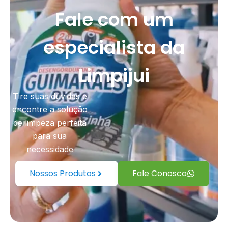
Fale com um
especialista da
Limpijui
Tire suas dúvidas e
encontre a solução
de limpeza perfeita
para sua
necessidade
Nossos Produtos
Fale Conosco