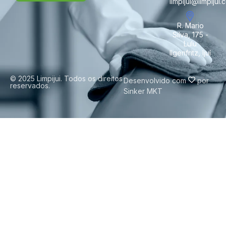
limpijui@limpijui.
R. Mario
Silva, 175 -
Lulu
Ilgenfritz, Ijuí
© 2025 Limpijui. Todos os direitos
Desenvolvido com
por
reservados.
Sinker MKT