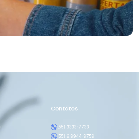
Contatos
a
(55) 3333-7733
(55) 9.9944-9759