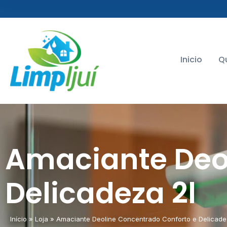
Inicio
Q
Amaciante Deo
Delicadeza 2l
Início
»
Loja
»
Amaciante Deoline Concentrado Conforto e Delicade