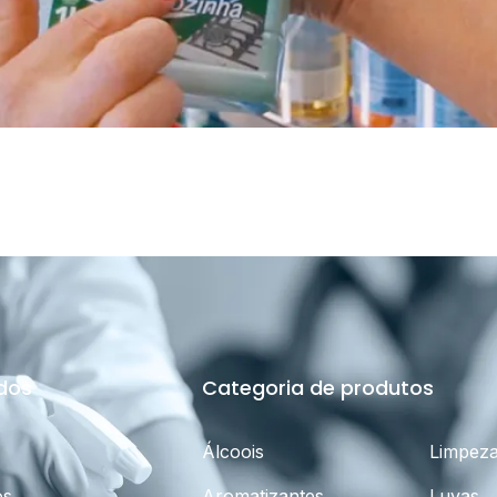
idos
Categoria de produtos
Álcoois
Limpez
os
Aromatizantes
Luvas