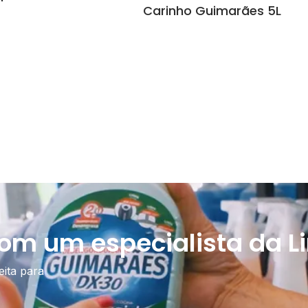
Carinho Guimarães 5L
com um especialista da Li
eita para