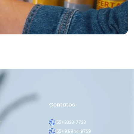
Contatos
a
(55) 3333-7733
(55) 9.9944-9759