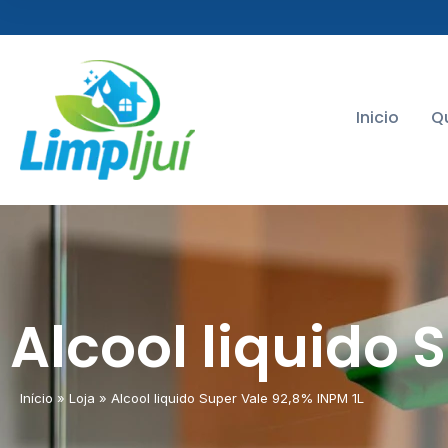
Inicio
Q
Alcool liquido 
Início
»
Loja
»
Alcool liquido Super Vale 92,8% INPM 1L