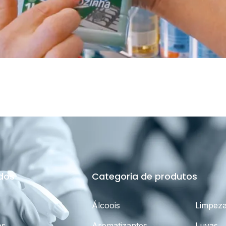
idos
Categoria de produtos
Álcoois
Limpez
os
Aromatizantes
Luvas